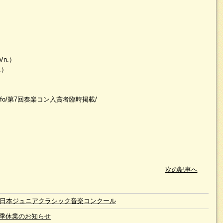
n.）
.）
.com/info/第7回奏楽コン入賞者臨時掲載/
次の記事へ
回日本ジュニアクラシック音楽コンクール
季休業のお知らせ