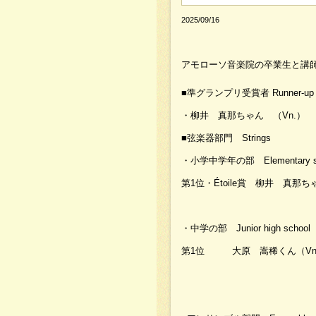
2025/09/16
アモローソ音楽院の卒業生と講師
■準グランプリ受賞者 Runner-up
・柳井 真那ちゃん （Vn.）
■弦楽器部門 Strings
・小学中学年の部 Elementary scho
第1位・Étoile賞 柳井 真那ち
・中学の部 Junior high school
第1位 大原 嵩稀くん（Vn