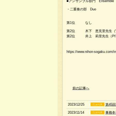
■アンサンブル部門 Ensemble
・二重奏の部 Duo
第1位 なし
第2位 木下 恵見里先生（V
第2位 井上 莉里先生（Pf
https://www.nihon-sogaku
前の記事へ
2023/12/25
第45
2023/11/14
事務冬