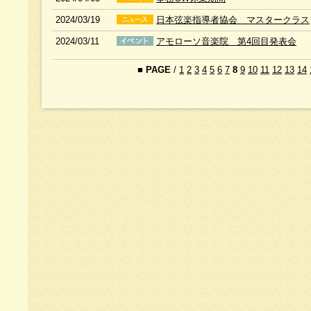
2024/03/19
日本弦楽指導者協会 マスタークラス
2024/03/11
アモローソ音楽院 第4回目発表会
■
PAGE
/
1
2
3
4
5
6
7
8
9
10
11
12
13
14