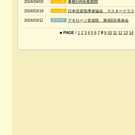
2024/04/03
事務GW休業期間
2024/03/19
日本弦楽指導者協会 マスタークラス
2024/03/11
アモローソ音楽院 第4回目発表会
■
PAGE
/
1
2
3
4
5
6
7
8
9
10
11
12
13
14