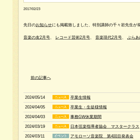
2017/02/23
先日の
お知らせ
にも掲載致しました、特別講師の千々岩先生が
音楽の友2月号
、
レコード芸術2月号
、
音楽現代2月号
、
ぶらあ
前の記事へ
2024/05/14
卒業生情報
2024/04/05
卒業生・生徒様情報
2024/04/03
事務GW休業期間
2024/03/19
日本弦楽指導者協会 マスタークラス
2024/03/11
アモローソ音楽院 第4回目発表会