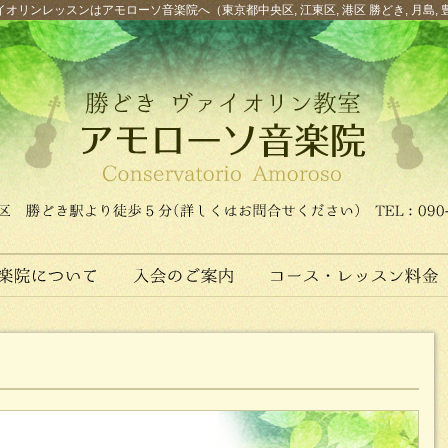
オリンレッスンはアモローソ音楽院へ（東京都中央区, 江東区, 港区 勝どき, 月島, 