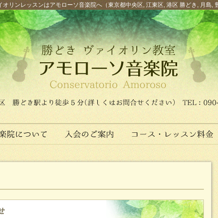
オリンレッスンはアモローソ音楽院へ（東京都中央区, 江東区, 港区 勝どき, 月島, 
せ