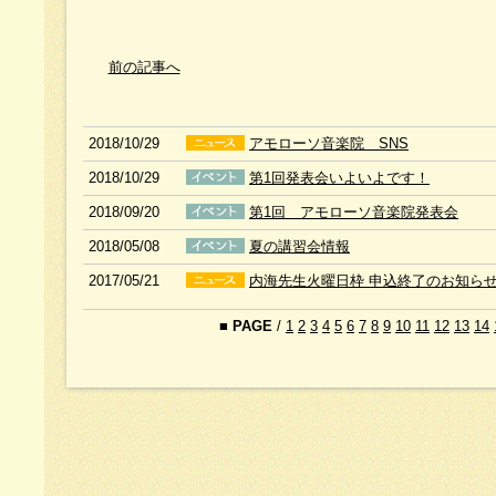
前の記事へ
2018/10/29
アモローソ音楽院 SNS
2018/10/29
第1回発表会いよいよです！
2018/09/20
第1回 アモローソ音楽院発表会
2018/05/08
夏の講習会情報
2017/05/21
内海先生火曜日枠 申込終了のお知ら
■
PAGE
/
1
2
3
4
5
6
7
8
9
10
11
12
13
14