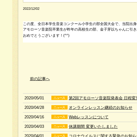
2022/12/02
この度、全日本学生音楽コンクール小学生の部全国大会で、当院出身
アモローソ音楽院卒業生が昨年の高校生の部、金子芽以ちゃんに引き
おめでとうございます！(^^)
前の記事へ
2020/05/01
第2回アモローソ音楽院発表会 日程変
2020/04/28
オンラインレッスン継続のお知らせ
2020/04/16
Webレッスンについて
2020/04/03
休講期間 変更いたしました
2020/04/01
コロナウイルスに関する緊急のお知ら