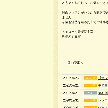
どうぞくれぐれも、お気をつけ
対面レッスンがいつから開講で
ません。
今後も情勢を鑑みた上でご連絡
アモローソ音楽院主宰
勅使河原真実
前の記事へ
2021/07/26
【サラ
2021/07/21
事務夏
2021/04/21
第31
2020/12/31
レッス
2020/12/25
弦楽ア