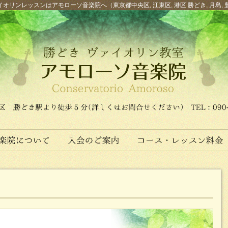
オリンレッスンはアモローソ音楽院へ（東京都中央区, 江東区, 港区 勝どき, 月島, 