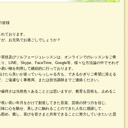
の皆様
まれております。
すが、お元気でお過ごしでしょうか？
実技及びソルフェージュレッスンは​、オンラインでのレッスンをご希
INE、Skype、FaceTime、Google等、様々な方法論の中で​それぞ
い易い物を利用して継続的に行っております。
続けたら良いか迷っていらっしゃる方も、できるかぎりご希望に添える
で、ご遠慮なく事務局、または担当講師までご連絡ください。
や歯痒さは当然色々あることとは思いますが、教育も芸術も、止めるこ
が長い長い年月をかけて創造してきた音楽、芸術の持つ力を信じ、
意味に心を馳せ、美しさに触れることのできた人生に感謝して、
る慰め、癒し、喜びを皆さまと共有できることに努力していきたいと思