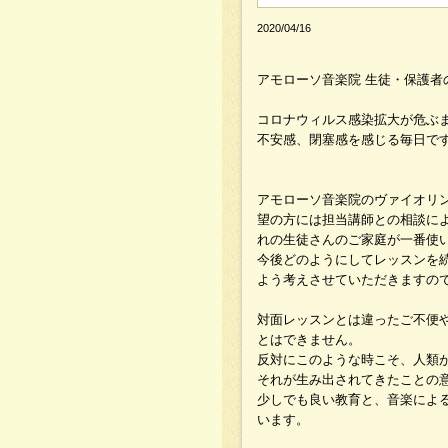
2020/04/16
アモローソ音楽院 生徒・保護者
コロナウィルス感染拡大が危ぶ
不安感、閉塞感を感じる毎日で
アモローソ音楽院のヴァイオリン
望の方には担当講師との相談により、L
れの生徒さんのご家庭が一番使
今後どのようにしてレッスンを
よう考えさせていただきますの
対面レッスンとは違ったご不便
とはできません。
反対にこのような時こそ、​人類
それが生み出されてきたことの
少しでも良い教育と、音楽によ
います。