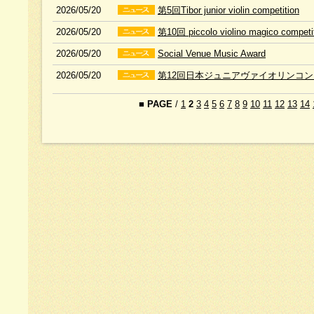
2026/05/20
第5回Tibor junior violin competition
2026/05/20
第10回 piccolo violino magico competi
2026/05/20
Social Venue Music Award
2026/05/20
第12回日本ジュニアヴァイオリンコ
■
PAGE
/
1
2
3
4
5
6
7
8
9
10
11
12
13
14