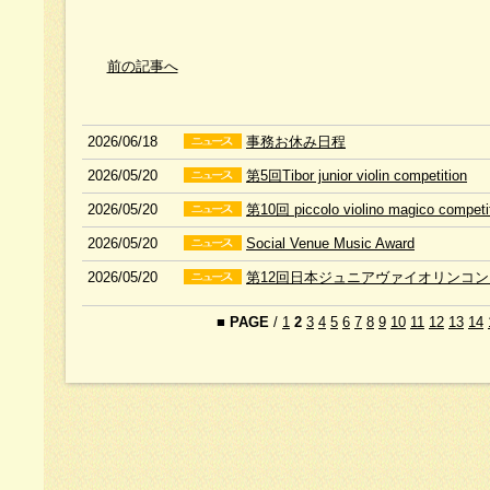
前の記事へ
2026/06/18
事務お休み日程
2026/05/20
第5回Tibor junior violin competition
2026/05/20
第10回 piccolo violino magico competi
2026/05/20
Social Venue Music Award
2026/05/20
第12回日本ジュニアヴァイオリンコ
■
PAGE
/
1
2
3
4
5
6
7
8
9
10
11
12
13
14